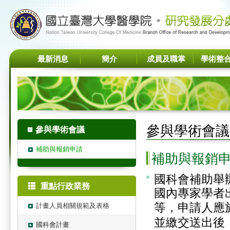
最新消息
簡介
成員及職掌
學術整
參與學術會議
參與學術會議
補助與報銷申請
補助與報銷
國科會補助舉
重點行政業務
國內專家學者
等，申請人應
計畫人員相關規範及表格
並繳交送出後
國科會計畫