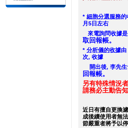
*
細胞分選服務
的
月5日左右
來電詢問收據是
取回報帳。
*
分析儀的收據
由
次, 收據
開出後, 李先生
回報帳。
另有特殊情況者
請務必主動告
近日有擅自更換濾鏡
成後續使用者無法
節嚴重者將予以停