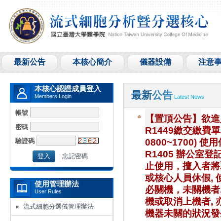
最新公告
本核心簡介
儀器設備
注意
本核心認證成員登入
最新
公告
Members Login
Latest News
帳號
【置頂公告】
欲進
密碼
R1449繳交繳費
驗證碼
0800~1700) 
R1405 辦公室
忘記密碼
止使用，擅入者將取
或核心人員休假, 
使用管理辦法
必關機，未關機者
User Rules
機或取消上機者, 
流式細胞分選儀管理辦法
機器未關的狀況發