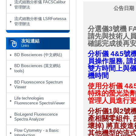
流式細胞分析儀 FACSCalibur
管理辦法
公告日期：
流式細胞分析儀 LSRFortessa
管理辦法
分選儀3號機 FA
請先與技術人員
友站連結
確認完成後再
Links
分析儀
4&5號機
BD Biosciences (中文網站)
員操作服務, 請
BD Biosciences (英文網站
雙方時間上與儀
tools)
機時間
BD Fluorescence Spectrum
使用分析儀 4&5
Viewer
特殊的螢光染劑
Life technologies
管理人員進行更
Fluorescence SpectraViewer
分析儀1與2號機F
BioLegend Fluorescence
產相關零組件,
Spectra Analyzer
壞掉) 將直接
Flow Cytometry - a Basic
其他機型的流
Introduction