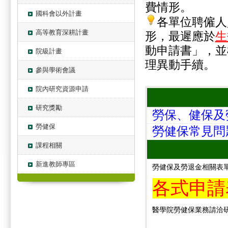
費情形。
國科會以外計畫
各單位聘僱人
高等教育深耕計畫
形，最遲應於
生
動申請書」，並
院級計畫
理異動手續。
參與學術會議
院內研究資源申請
研究獎勵
勞保、健保及
勞健保
勞健保常見問
課程相關
新進教師專區
勞健保及勞退金相關表單
各式申請
醫學院勞健保業務請洽研發分處王