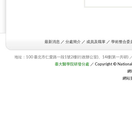
最新消息
／
分處簡介
／
成員及職掌
／
學術整合委
地址：100 臺北市仁愛路一段1號2樓(行政辦公室)、14樓(第一共研) ／
臺大醫學院研發分處
／ Copyright © National T
網
網站更