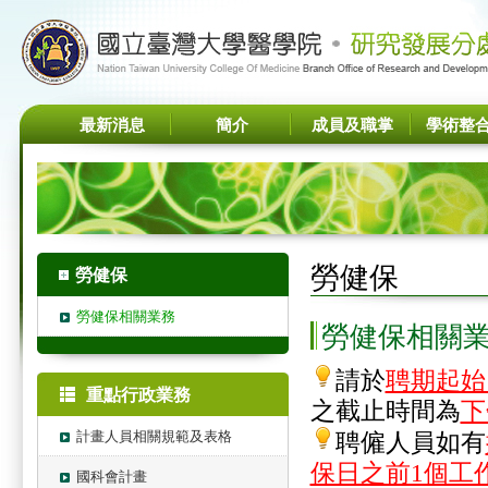
最新消息
簡介
成員及職掌
學術整
勞健保
勞健保
勞健保相關業務
勞健保相關
請於
聘期起始
重點行政業務
之截止時間為
下
計畫人員相關規範及表格
聘僱人員如有
保日之前1個工
國科會計畫