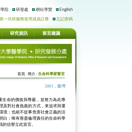
醫學院
研發處
網站導覽
English
第一共研服務使用成員註冊
忘記密碼
研究資訊
留言建議
首頁
簡介
生命科學家誓言
2003，臺灣
生命的價值與尊嚴，並努力為此專
理及對社會負責的方式，來追求與運
環境；也絕不從事危害社會正義的活
明白：唯有善盡倫理責任的生命科學
我的信譽立此宣言。