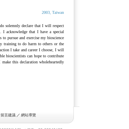
2003, Taiwan
 solemnly declare that I will respect
n. I acknowledge that I have a special
s to pursue and exercise my bioscience
y training to do harm to others or the
ction I take and career I choose, I will
ble bioscientists can hope to contribute
I make this declaration wholeheartedly
／
留言建議
／
網站導覽