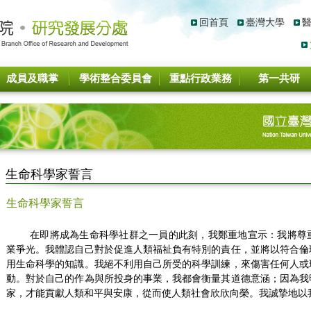
回首頁
臺灣大學
成員及職掌
學術整合委員會
重點行政業務
第一共研
生命科學家誓言
生命科學家誓言
在即將成為生命科學社群之一員的此刻，我鄭重地宣示：我將尊重
業爭光。我體認自己對於促進人類福祉負有特別的責任，並將以符合倫
用生命科學的知識。我絕不利用自己所受的科學訓練，來傷害任何人或
動。對於自己的作為與所投身的事業，我都會衡量其道德意涵；因為我
家，才能貢獻人類和平與安康，從而使人類社會欣欣向榮。我誠摯地以