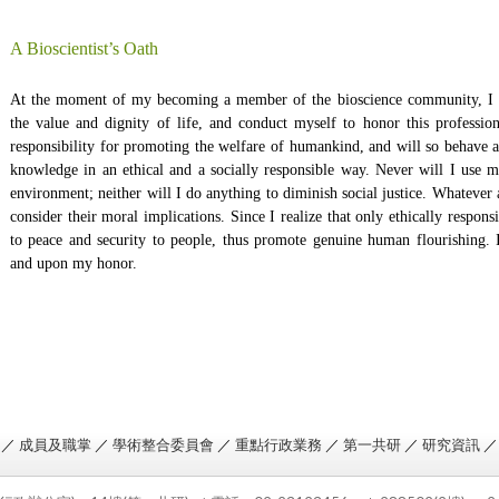
A Bioscientist’s Oath
At the moment of my becoming a member of the bioscience community, I do
the value and dignity of life, and conduct myself to honor this professio
responsibility for promoting the welfare of humankind, and will so behave a
knowledge in an ethical and a socially responsible way. Never will I use m
environment; neither will I do anything to diminish social justice. Whatever a
consider their moral implications. Since I realize that only ethically responsi
to peace and security to people, thus promote genuine human flourishing. 
and upon my honor.
／
成員及職掌
／
學術整合委員會
／
重點行政業務
／
第一共研
／
研究資訊