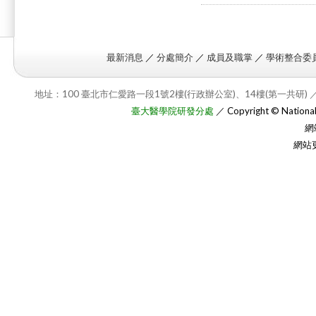
最新消息
／
分處簡介
／
成員及職掌
／
學術整合委
地址：100 臺北市仁愛路一段1號2樓(行政辦公室)、14樓(第一共研) ／
臺大醫學院研發分處
／ Copyright © National T
網
網站更