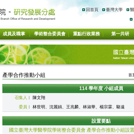
回首頁
臺灣大學
成員及職掌
學術整合委員會
重點行政業務
第一共研
產學合作推動小組
首
114 學年度 小組成員
召集人
︱
陳文翔
委員
︱
林世明、沈麗娟、王兆麟、林淑華、楊宗霖、駱遠
設置要點
國立臺灣大學醫學院學術整合委員會 產學合作推動小組設