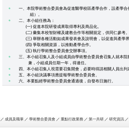
一、本院學術整合委員會為促進醫學校區產學合作，設產
組）。
二、本小組任務為：
(一) 促進本院研發成果取得專利及商品化。
(二) 彙集本校智財權及建教合作等相關規定，供同仁參考
(三) 舉辦各種活動如成果發表會及說明會，以促進與產學
(四) 爭取相關資源，以推動產學合作。
(五) 執行學術整合委員會交辦事項。
三、本小組召集人及小組成員由學術整合委員會召集人就本
兼，小組成員任期一年，得連任。
四、本小組召集人視需要召集開會，必要時得請相關人員出列
五、本小組決議事項應提報學術整合委員會。
六、本要點經學術整合委員會通過後，自發布日施行。
／
成員及職掌
／
學術整合委員會
／
重點行政業務
／
第一共研
／
研究資訊