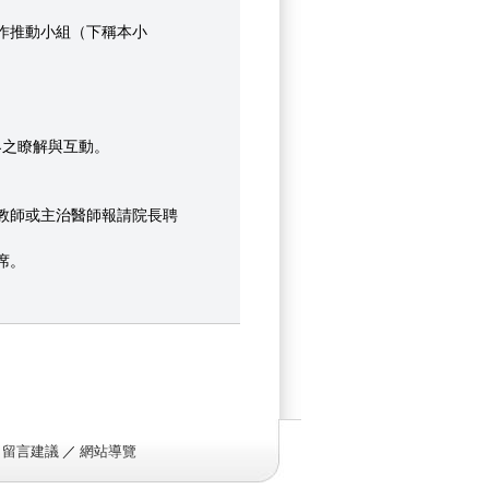
學合作推動小組（下稱本小
。
界之瞭解與互動。
院教師或主治醫師報請院長聘
席。
／
留言建議
／
網站導覽