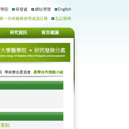
醫學院
研發處
網站導覽
English
第一共研服務使用成員註冊
忘記密碼
研究資訊
留言建議
頁
學術整合委員會
產學合作推動小組
置要點