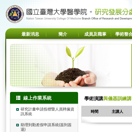
最新消息
簡介
成員及職掌
學術整
線上作業系統
學術演講
與儀器訓練講
研究計畫申請投標暨人員聘僱資
時間
主講人
訊系統
助理到勤差假申請系統(簽到簽
退)