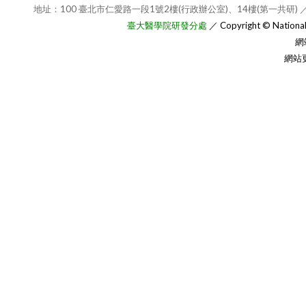
地址：100 臺北市仁愛路一段1號2樓(行政辦公室)、14樓(第一共研) ／
臺大醫學院研發分處
／ Copyright © National T
網
網站更