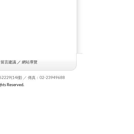
／
留言建議
／
網站導覽
262229(14樓) ／ 傳
真
：02-23949688
ghts Reserved.