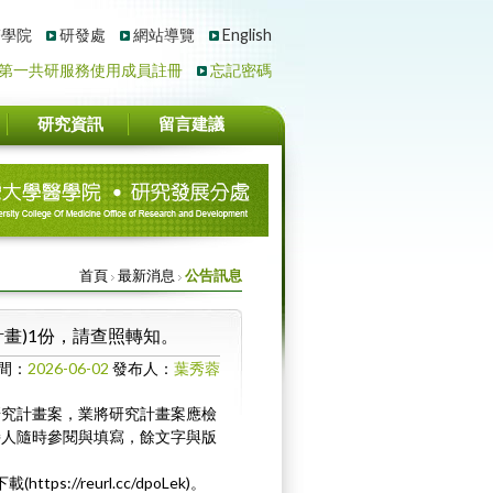
醫學院
研發處
網站導覽
English
第一共研服務使用成員註冊
忘記密碼
研究資訊
留言建議
首頁
最新消息
公告訊息
畫)1份，請查照轉知。
間：
2026-06-02
發布人：
葉秀蓉
研究計畫案，業將研究計畫案應檢
持人隨時參閱與填寫，餘文字與版
//reurl.cc/dpoLek)。