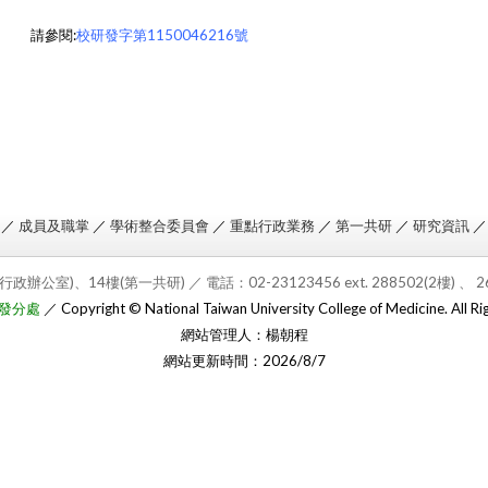
請參閱:
校研發字第1150046216號
／
成員及職掌
／
學術整合委員會
／
重點行政業務
／
第一共研
／
研究資訊
行政辦公室)、14樓(第一共研) ／ 電
話：02-23123456 ext. 288502(2樓) 、 
發分處
／ Copyright © National Taiwan University College of Medicine. All Ri
網站管理人：楊朝程
網站更新時間：2026/8/7