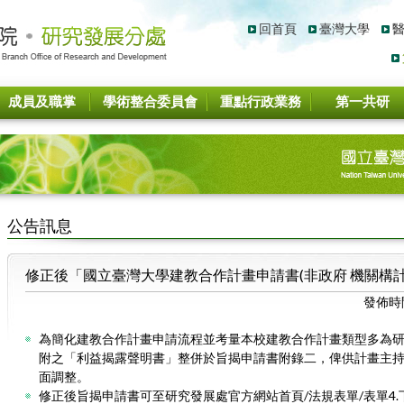
回首頁
臺灣大學
成員及職掌
學術整合委員會
重點行政業務
第一共研
公告訊息
修正後「國立臺灣大學建教合作計畫申請書(非政府 機關構計
發佈時
為簡化建教合作計畫申請流程並考量本校建教合作計畫類型多為
附之「利益揭露聲明書」整併於旨揭申請書附錄二，俾供計畫主
面調整。
修正後旨揭申請書可至研究發展處官方網站首頁/法規表單/表單4.下載(https: