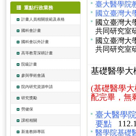
臺大醫學院
重點行政業務
國立臺灣大
計畫人員相關規範及表格
國立臺灣大
共同研究室
國科會計畫
國立臺灣大
國科會以外計畫
共同研究室
高等教育深耕計畫
院級計畫
基礎醫學大
參與學術會議
(基礎醫學大
院內研究資源申請
配完畢，無
研究獎勵
勞健保
臺大醫學院
課程相關
112.1
要點
醫學院基礎
新進教師專區