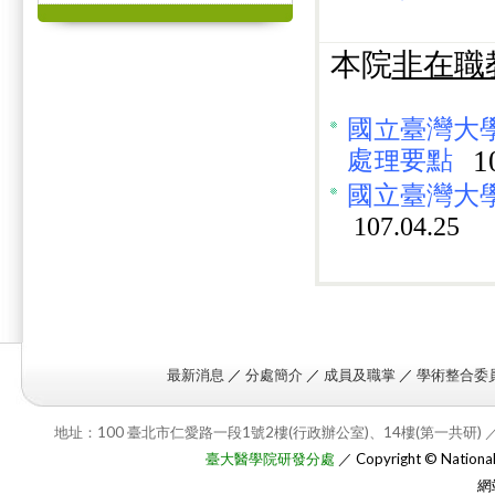
本院
非在職
國立臺灣大
1
處理要點
國立臺灣大學
107.04.25
最新消息
／
分處簡介
／
成員及職掌
／
學術整合委
地址：100 臺北市仁愛路一段1號2樓(行政辦公室)、14樓(第一共研) ／
臺大醫學院研發分處
／ Copyright © National T
網