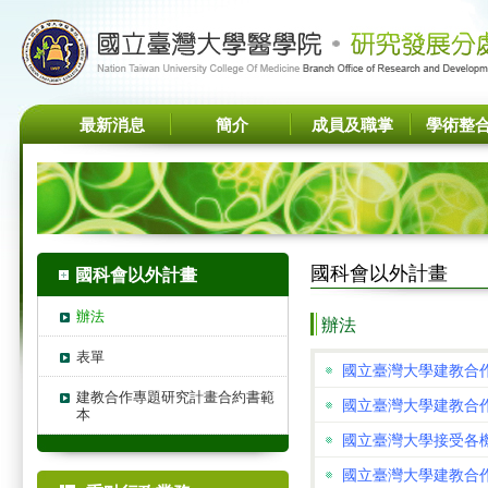
最新消息
簡介
成員及職掌
學術整
國科會以外計畫
國科會以外計畫
辦法
辦法
表單
國立臺灣大學建教合
建教合作專題研究計畫合約書範
國立臺灣大學建教合
本
國立臺灣大學接受各
國立臺灣大學建教合