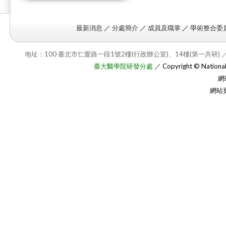
最新消息
／
分處簡介
／
成員及職掌
／
學術整合委
地址：100 臺北市仁愛路一段1號2樓(行政辦公室)、14樓(第一共研) ／
臺大醫學院研發分處
／ Copyright © National T
網
網站更