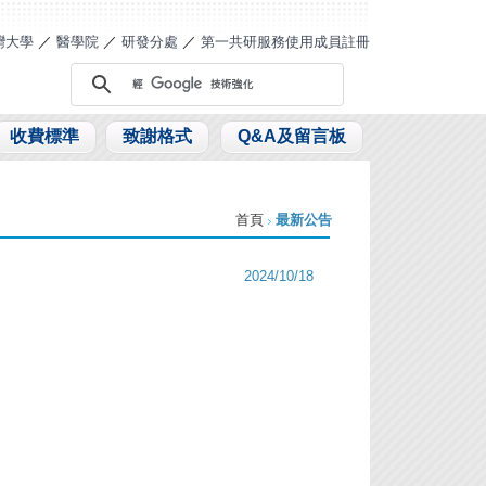
灣大學
／
醫學院
／
研發分處
／
第一共研服務使用成員註冊
收費標準
致謝格式
Q&A及留言板
首頁
最新公告
2024/10/18