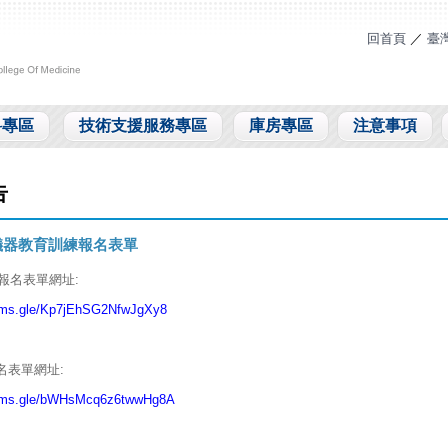
回首頁
／
臺
料專區
技術支援服務專區
庫房專區
注意事項
告
年儀器教育訓練報名表單
5 報名表單網址:
orms.gle/Kp7jEhSG2NfwJgXy8
 報名表單網址:
forms.gle/bWHsMcq6z6twwHg8A