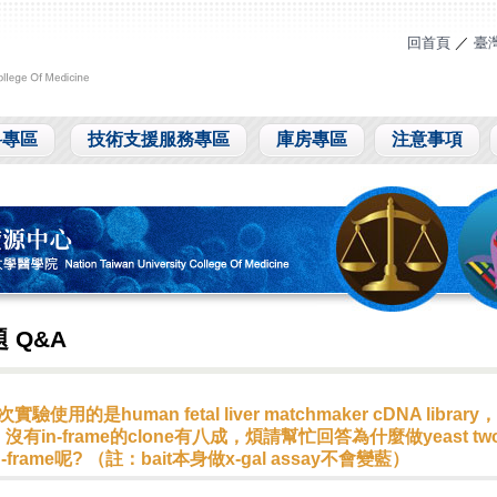
回首頁
／
臺
料專區
技術支援服務專區
庫房專區
注意事項
 Q&A
實驗使用的是human fetal liver matchmaker cDNA librar
沒有in-frame的clone有八成，煩請幫忙回答為什麼做yeast two 
-frame呢? （註：bait本身做x-gal assay不會變藍）