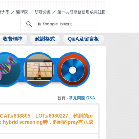
灣大學
／
醫學院
／
研發分處
／
第一共研服務使用成員註冊
收費標準
致謝格式
Q&A及留言板
首頁
常見問題 Q&A
y，CAT.#638805，LOT.#6080227。釣到的pr
hybrid screening時，釣到的prey有八成