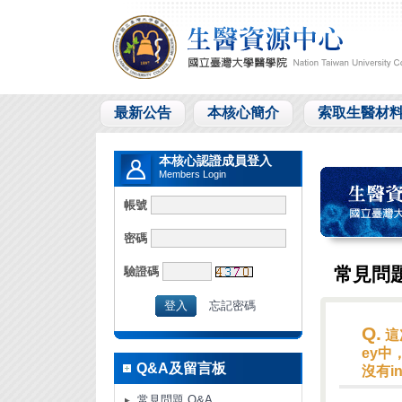
最新公告
本核心簡介
索取生醫材
本核心認證成員登入
Members Login
帳號
密碼
常見問題
驗證碼
忘記密碼
Q.
這次
ey中，
Q&A及留言板
沒有in
常見問題 Q&A