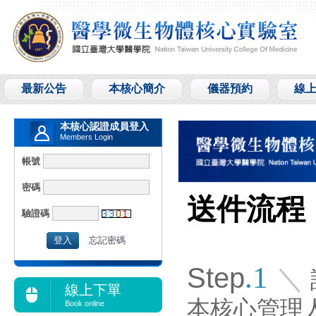
最新公告
本核心簡介
儀器預約
線
本核心認證成員登入
Members Login
帳號
密碼
送件流程
驗證碼
忘記密碼
.1
Step
＼
線上下單
本核心管理
Book online