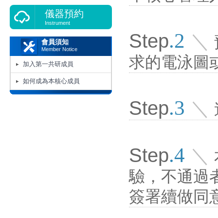
儀器預約
Instrument
.2
Step
＼
會員須知
Member Notice
求的電泳圖
加入第一共研成員
如何成為本核心成員
.3
Step
＼
.4
Step
＼
驗，不通過者送
簽署續做同