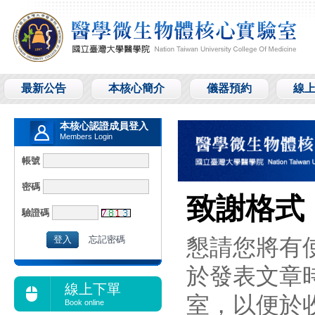
最新公告
本核心簡介
儀器預約
線
本核心認證成員登入
Members Login
帳號
密碼
致謝格式
驗證碼
忘記密碼
懇請您將有
於發表文章
線上下單
室，以便於
Book online