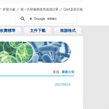
／
研發分處
／
第一共研服務使用成員註冊
／
Q&A及留言板
收費標準
文件下載
致謝格式
首頁
最新公告
2017/09/14