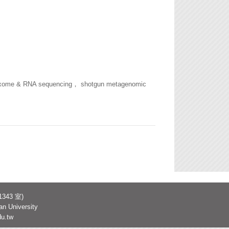
 sequencing， shotgun metagenomic
343 室
)
an University
u.tw