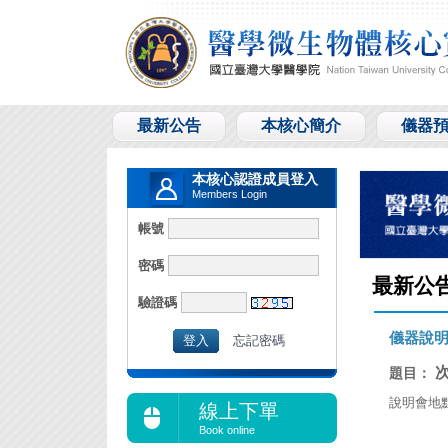
最新公告
本核心簡介
儀器
本核心認證成員登入
Members Login
帳號
密碼
最新公
驗證碼
儀器說
忘記密碼
題目：
說明會地
線上下單
Book online