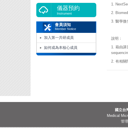
1. NextSeq
儀器預約
2. Biome
Instrument
3. 醫學
會員須知
Member Notice
加入第一共研成員
說明：
1. 藉由講
如何成為本核心成員
seque
2. 有相
國立台
Medical Micr
管理人