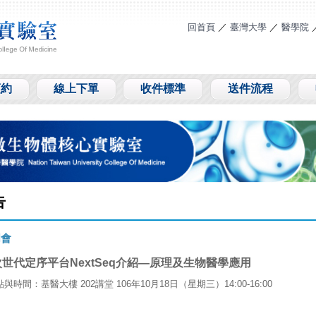
回首頁
／
臺灣大學
／
醫學院
預約
線上下單
收件標準
送件流程
告
明會
次世代定序平台NextSeq介紹—原理及生物醫學應用
點與時間：
基醫大樓 202講堂
106年10月18日（星期三）14:00-16:00