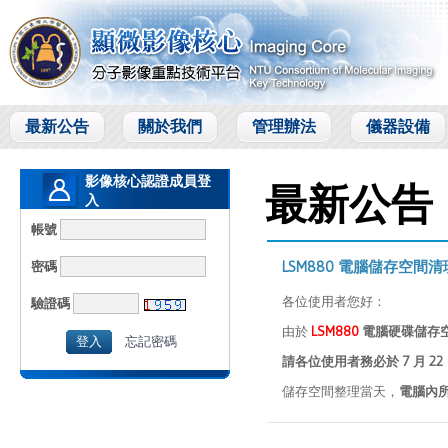
最新公告
關於我們
管理辦法
儀器設備
影像核心認證成員登
最新公告
入
Members Login
帳號
密碼
LSM880 電腦儲存空間
各位使用者您好：
驗證碼
由於
LSM880
電腦硬碟儲存
忘記密碼
請各位使用者務必於 7 月 2
儲存空間整理當天，
電腦內