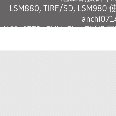
LSM880, TIRF/SD, LS
anchi07
HCS, STED, FLIM, Ely
究專家 peggys