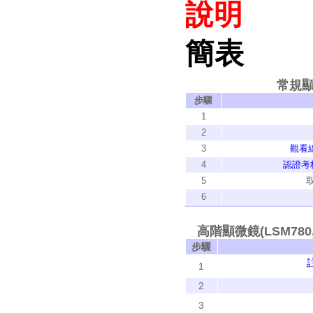
說明
簡表
常規顯微鏡
步驟
1
2
3
觀看
4
認證考
5
6
高階顯微鏡(LSM780, LS
步驟
1
2
3