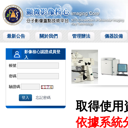
最新公告
關於我們
管理辦法
儀器設備
影像核心認證成員登
入
Members Login
帳號
密碼
驗證碼
忘記密碼
取得使用
依據系統