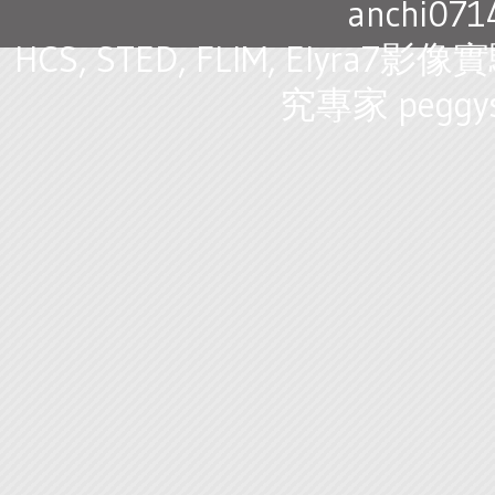
anchi07
HCS, STED, FLIM, Ely
究專家 peggys