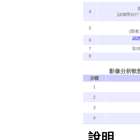
4
(請攜帶自行
5
(限
認
6
取
7
8
影像分析軟體(Ima
步驟
1
2
3
4
說明