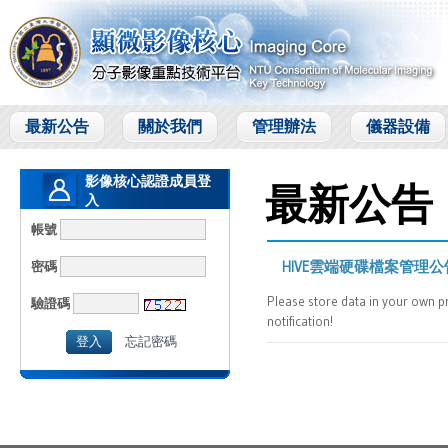
最新公告
關於我們
管理辦法
儀器設備
影像核心認證成員登
最新公告
入
Members Login
帳號
密碼
HIVE雲端硬碟檔案管理公
Please store data in your own pri
驗證碼
notification!
忘記密碼