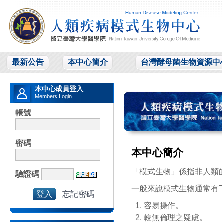
最新公告
本中心簡介
台灣酵母菌生物資源中
本中心成員登入
Members Login
帳號
密碼
本中心簡介
「模式生物」係指非人類
驗證碼
一般來說模式生物通常有
忘記密碼
容易操作。
較無倫理之疑慮。