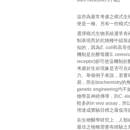
這些為最常考慮之模式生
便是一種。另有一些模式生物
選擇模式生物系統通常有
制表現而於此物種中組裝
知的，因為
E. coli
和高等
機制是在酵母菌
S. cerevis
receptor)卻可使
考慮於生命現象是否可在
力。舉個例子來說，若要研究
易，而在biochemistry
genetic engin
物學及神經傳導，則
C. el
較多的in vivo as
用達成實驗目標之最低等
在生物醫學研究上，人類
最佳之物種需要有經驗之