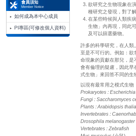
會員須知
欲研究之生物現象在演化上
Member Notice
種研究之發現，對了
如何成為本中心成員
在某些時候與人類疾
生物」內再現，同此
PI專區(可修改個人資料)
及可以篩選藥物。
許多的科學研究，在人類
至是不可行的。例如：欲
命現象的貢獻在那兒，是
會有倫理的疑慮，因此早
式生物」來回答不同的生
以現有最常用之模式生物
Prokaryotes : Escherichia 
Fungi : Saccharomyces ce
Plants : Arabidopsis thali
Invertebrates : Caenorhab
Drosophila melanogaster
Vertebrates : Zebrafish
Mus musculus
(小鼠)