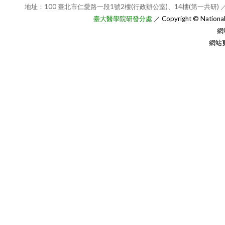
地址：100 臺北市仁愛路一段1號2樓(行政辦公室)、14樓(第一共研) ／
臺大醫學院研發分處
／ Copyright © National T
網
網站更