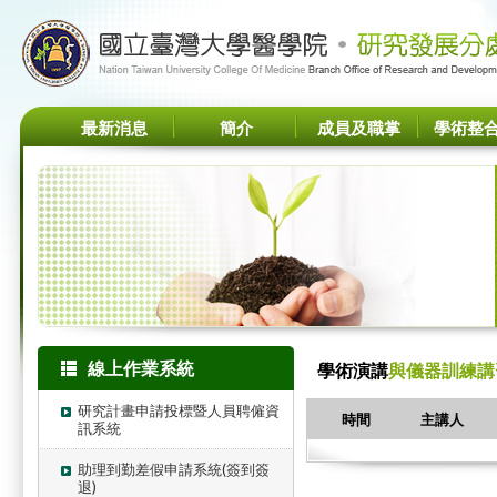
最新消息
簡介
成員及職掌
學術整
線上作業系統
學術演講
與儀器訓練講
研究計畫申請投標暨人員聘僱資
時間
主講人
訊系統
助理到勤差假申請系統(簽到簽
退)