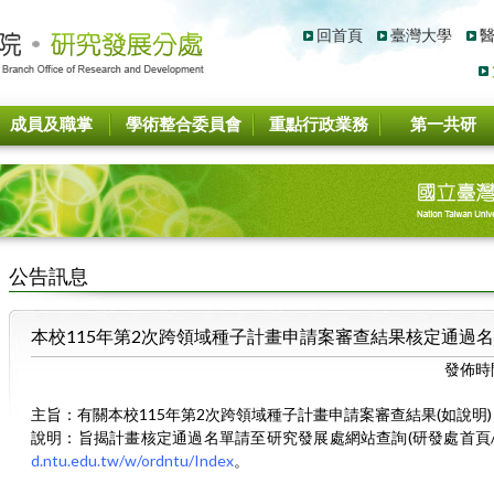
回首頁
臺灣大學
成員及職掌
學術整合委員會
重點行政業務
第一共研
公告訊息
本校115年第2次跨領域種子計畫申請案審查結果核定通過
發佈時
主旨：有關本校115年第2次跨領域種子計畫申請案審查結果(如說明
說明：旨揭計畫核定通過名單請至研究發展處網站查詢(研發處首頁/
d.ntu.edu.tw/w/ordntu/Index
。