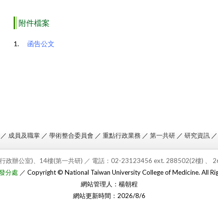
附件檔案
函告公文
／
成員及職掌
／
學術整合委員會
／
重點行政業務
／
第一共研
／
研究資訊
行政辦公室)、14樓(第一共研) ／ 電
話：02-23123456 ext. 288502(2樓) 、 
發分處
／ Copyright © National Taiwan University College of Medicine. All Ri
網站管理人：楊朝程
網站更新時間：2026/8/6