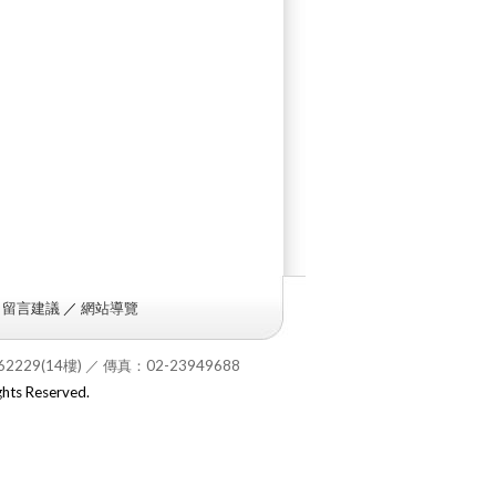
／
留言建議
／
網站導覽
262229(14樓) ／ 傳
真
：02-23949688
ghts Reserved.