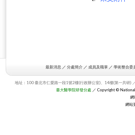
最新消息
／
分處簡介
／
成員及職掌
／
學術整合委
地址：100 臺北市仁愛路一段1號2樓(行政辦公室)、14樓(第一共研) ／
臺大醫學院研發分處
／ Copyright © National T
網
網站更