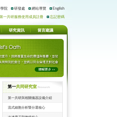
醫學院
研發處
網站導覽
English
第一共研服務使用成員註冊
忘記密碼
研究資訊
留言建議
第一
共同研究室
Research
第一共研與相關儀器設備介紹
流式細胞分析暨分選核心