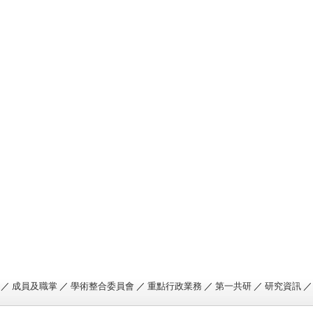
／
成員及職掌
／
學術整合委員會
／
重點行政業務
／
第一共研
／
研究資訊