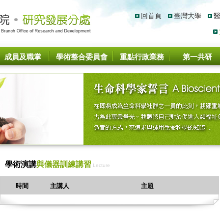
回首頁
臺灣大學
成員及職掌
學術整合委員會
重點行政業務
第一共研
學術演講
與儀器訓練講習
Lecture
時間
主講人
主題