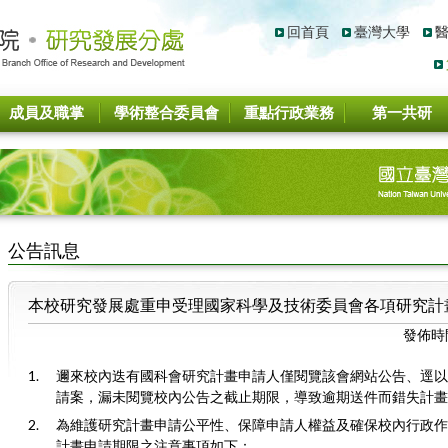
回首頁
臺灣大學
成員及職掌
學術整合委員會
重點行政業務
第一共研
公告訊息
本校研究發展處重申受理國家科學及技術委員會各項研究計
發佈時
邇來校內迭有國科會研究計畫申請人僅閱覽該會網站公告、逕以
請案，漏未閱覽校內公告之截止期限，導致逾期送件而錯失計畫
為維護研究計畫申請公平性、保障申請人權益及確保校內行政作
計畫申請期限之注意事項如下：