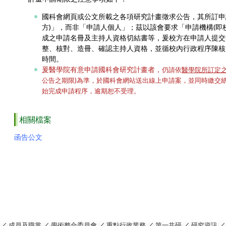
國科會網頁或公文所載之各項研究計畫徵求公告，其所訂申
方)」，而非「申請人個人」；茲以該會要求「申請機構(即
成之申請名冊及主持人資格切結書等，爰校方在申請人提交
整、核對、造冊、確認主持人資格，並循校內行政程序陳核
時間。
爰醫學院有意申請國科會研究計畫者，
仍請依
醫學院所訂定
公告之期限)為準，於國科會網站送出線上申請案，並同時繳交
始完成申請程序，逾期恕不受理。
相關檔案
函告公文
／
成員及職掌
／
學術整合委員會
／
重點行政業務
／
第一共研
／
研究資訊