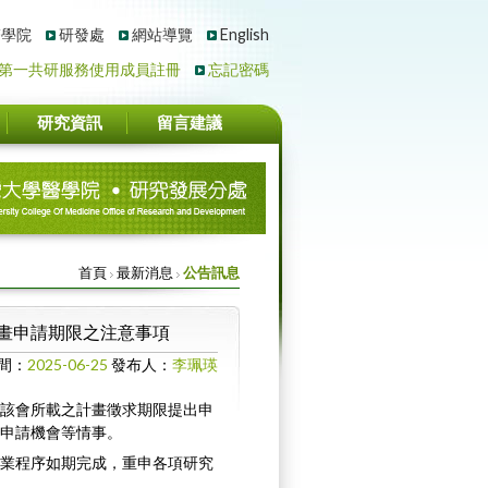
醫學院
研發處
網站導覽
English
第一共研服務使用成員註冊
忘記密碼
研究資訊
留言建議
首頁
最新消息
公告訊息
畫申請期限之注意事項
間：
2025-06-25
發布人：
李珮瑛
該會所載之計畫徵求期限提出申
申請機會等情事。
業程序如期完成，重申各項研究