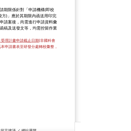
請期限係針對「申請機構(即校
校方)」應於其期限內函送用印完
申請案後，尚需進行申請資料彙
函稿及送發文等，均需控留作業
之受理計畫申請截止日期
(非國科會
紙本申請書表至研發分處轉校彙整，
／
留言建議
／
網站導覽