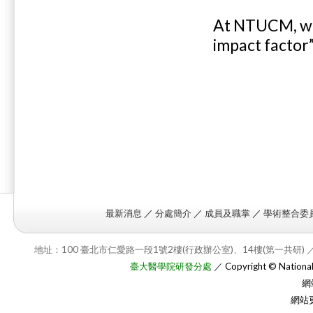
At NTUCM, we 
impact factor”
最新消息
／
分處簡介
／
成員及職掌
／
學術整合委
地址：100 臺北市仁愛路一段1號2樓(行政辦公室)、14樓(第一共研) ／
臺大醫學院研發分處
／ Copyright © National T
網
網站更