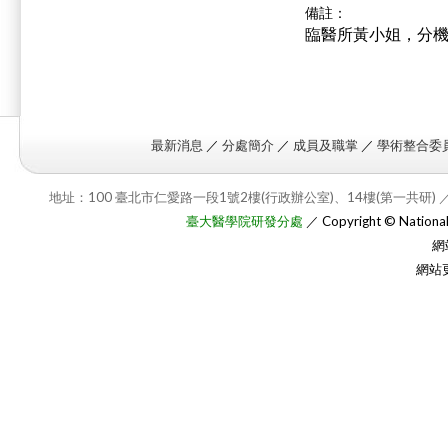
備註：
臨醫所黃小姐，分機2
最新消息
／
分處簡介
／
成員及職掌
／
學術整合委
地址：100 臺北市仁愛路一段1號2樓(行政辦公室)、14樓(第一共研) ／
臺大醫學院研發分處
／ Copyright © National T
網
網站更