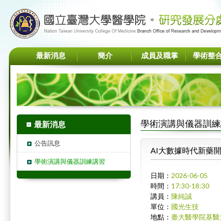
最新消息
簡介
成員及職掌
學術整
學術演講與儀器訓練
最新消息
公告訊息
AI大數據時代新藥
學術演講與儀器訓練講習
日期：
2026-06-05
時間
：
17:30-18:30
講員：
陳純誠
單位：
國光生技
地點：
臺大醫學院基醫