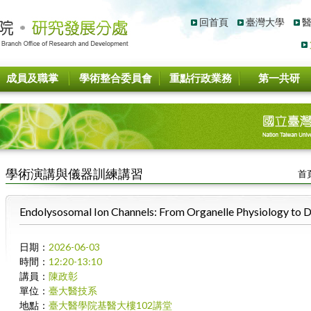
回首頁
臺灣大學
成員及職掌
學術整合委員會
重點行政業務
第一共研
學術演講與儀器訓練講習
首
Endolysosomal Ion Channels: From Organelle Physiology to D
日期：
2026-06-03
時間
：
12:20-13:10
講員：
陳政彰
單位：
臺大醫技系
地點：
臺大醫學院基醫大樓102講堂