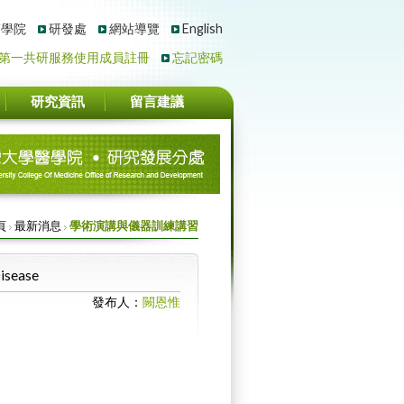
醫學院
研發處
網站導覽
English
第一共研服務使用成員註冊
忘記密碼
研究資訊
留言建議
頁
最新消息
學術演講與儀器訓練講習
isease
發布人：
闕恩惟