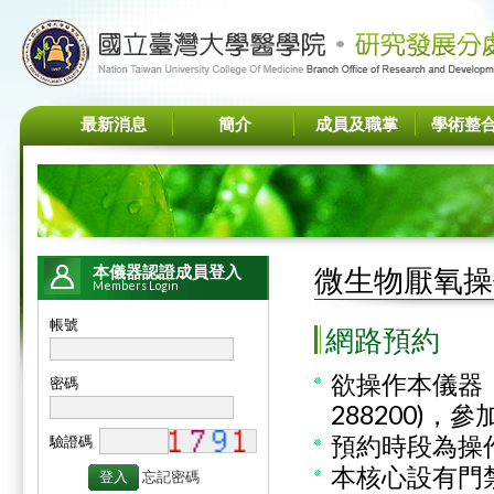
最新消息
簡介
成員及職掌
學術整
微生物厭氧操
本儀器認證成員登入
Members Login
帳號
網路預約
欲操作本儀器，
密碼
288200)
預約時段為操
驗證碼
本核心設有門
忘記密碼