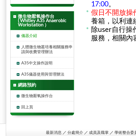
17:00
。
假日不開放操
微生物厭氧操作台
養箱，以利連
( Whitley A35 Anaerobic
Workstation ）
除user自
儀器介紹
服務，相關內
人體微生物叢培養相關服務申
請與收費管理辦法
A35中文操作說明
A35儀器使用與管理辦法
網路預約
微生物厭氧操作台
回上頁
最新消息
／
分處簡介
／
成員及職掌
／
學術整合委