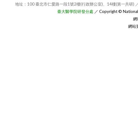
地址：100 臺北市仁愛路一段1號2樓(行政辦公室)、14樓(第一共研) ／
臺大醫學院研發分處
／ Copyright © National T
網
網站更