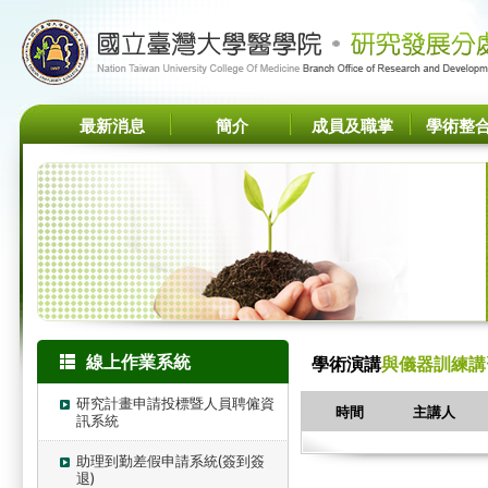
最新消息
簡介
成員及職掌
學術整
線上作業系統
學術演講
與儀器訓練講
研究計畫申請投標暨人員聘僱資
時間
主講人
訊系統
助理到勤差假申請系統(簽到簽
退)