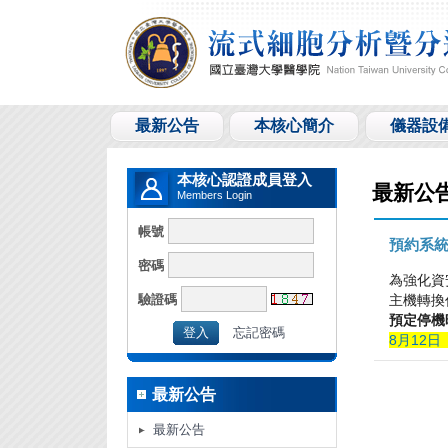
最新公告
本核心簡介
儀器設
本核心認證成員登入
最新公
Members Login
帳號
預約系統
密碼
為強化資
驗證碼
主機轉換
預定停機
忘記密碼
8
月
12
日
最新公告
最新公告