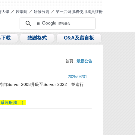
灣大學
／
醫學院
／
研發分處
／
第一共研服務使用成員註冊
格下載
致謝格式
Q&A及留言板
首頁
最新公告
2025/08/01
將自
Server 2008
升級至
Server 2022
，並進行
復系統服務。）