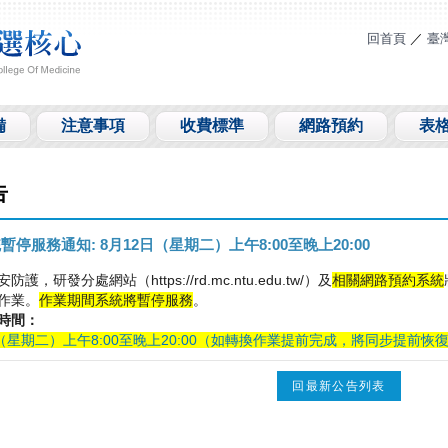
回首頁
／
臺
備
注意事項
收費標準
網路預約
表
告
暫停服務通知: 8月12日（星期二）上午8:00至晚上20:00
安防護，研發分處網站（
https://rd.mc.ntu.edu.tw/
）及
相關網路預約系統
作業。
作業期間系統將暫停服務
。
時間：
（星期二）上午
8:00
至晚上
20:00
（如轉換作業提前完成，將同步提前恢
回最新公告列表