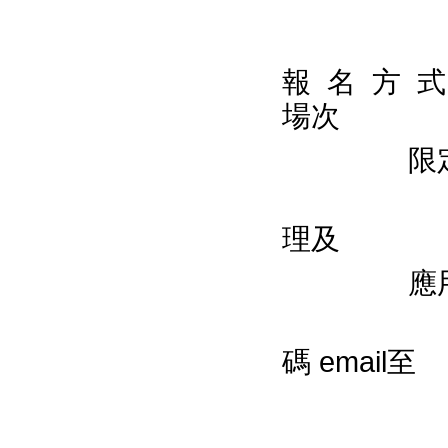
報 名 方 式
場次
限定1
2
理及
應用”
碼 email至