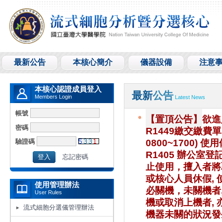
最新公告
本核心簡介
儀器設備
注意
本核心認證成員登入
最新
公告
Members Login
Latest News
帳號
【置頂公告】
欲進
密碼
R1449繳交繳費
驗證碼
0800~1700) 
R1405 辦公室
忘記密碼
止使用，擅入者將取
或核心人員休假, 
使用管理辦法
必關機，未關機者
User Rules
機或取消上機者, 
流式細胞分選儀管理辦法
機器未關的狀況發