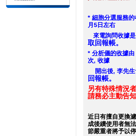
*
細胞分選服務
的
月5日左右
來電詢問收據是
取回報帳。
*
分析儀的收據
由
次, 收據
開出後, 李先生
回報帳。
另有特殊情況者
請務必主動告
近日有擅自更換濾鏡
成後續使用者無法
節嚴重者將予以停