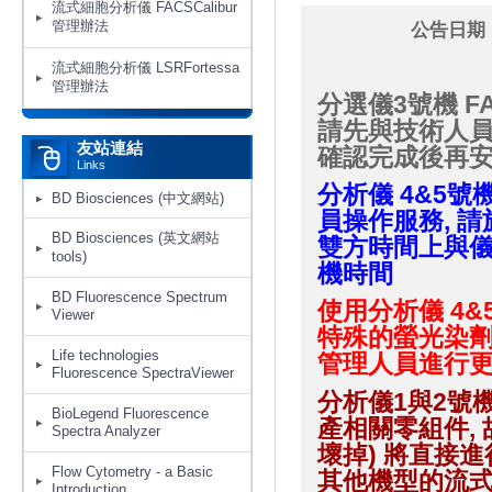
流式細胞分析儀 FACSCalibur
管理辦法
公告日期：
流式細胞分析儀 LSRFortessa
管理辦法
分選儀3號機 FA
請先與技術人員
友站連結
確認完成後再
Links
分析儀
4&5號機
BD Biosciences (中文網站)
員操作服務, 請
BD Biosciences (英文網站
雙方時間上與儀
tools)
機時間
BD Fluorescence Spectrum
使用分析儀 4&5
Viewer
特殊的螢光染劑
Life technologies
管理人員進行更
Fluorescence SpectraViewer
分析儀1與2號機F
BioLegend Fluorescence
產相關零組件,
Spectra Analyzer
壞掉) 將直接
Flow Cytometry - a Basic
其他機型的流
Introduction