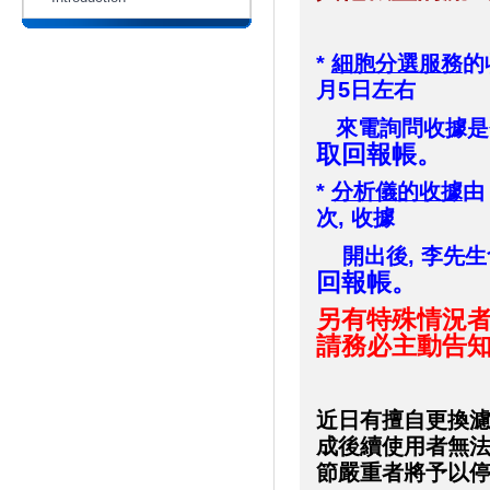
*
細胞分選服務
的
月5日左右
來電詢問收據是
取回報帳。
*
分析儀的收據
由
次, 收據
開出後, 李先生
回報帳。
另有特殊情況者
請務必主動告
近日有擅自更換濾鏡
成後續使用者無法
節嚴重者將予以停