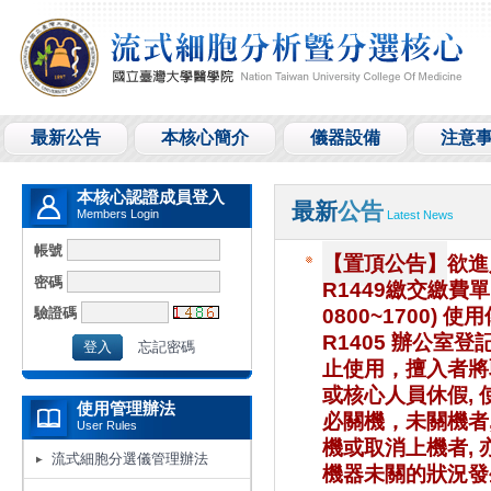
最新公告
本核心簡介
儀器設備
注意
本核心認證成員登入
最新
公告
Members Login
Latest News
帳號
【置頂公告】
欲進
密碼
R1449繳交繳費
驗證碼
0800~1700) 
R1405 辦公室
忘記密碼
止使用，擅入者將取
或核心人員休假, 
使用管理辦法
必關機，未關機者
User Rules
機或取消上機者, 
流式細胞分選儀管理辦法
機器未關的狀況發