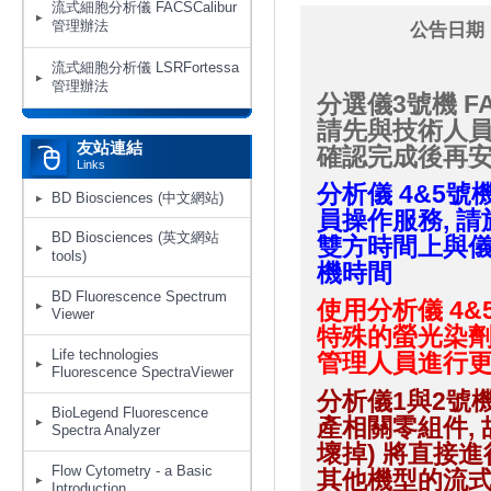
流式細胞分析儀 FACSCalibur
管理辦法
公告日期：
流式細胞分析儀 LSRFortessa
管理辦法
分選儀3號機 FA
請先與技術人員
友站連結
確認完成後再
Links
分析儀
4&5號機
BD Biosciences (中文網站)
員操作服務, 請
BD Biosciences (英文網站
雙方時間上與儀
tools)
機時間
BD Fluorescence Spectrum
使用分析儀 4&5
Viewer
特殊的螢光染劑
Life technologies
管理人員進行更
Fluorescence SpectraViewer
分析儀1與2號機F
BioLegend Fluorescence
產相關零組件,
Spectra Analyzer
壞掉) 將直接
Flow Cytometry - a Basic
其他機型的流
Introduction