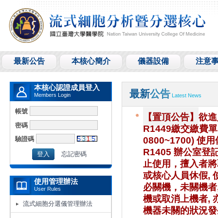
最新公告
本核心簡介
儀器設備
注意
本核心認證成員登入
最新
公告
Members Login
Latest News
帳號
【置頂公告】
欲進
密碼
R1449繳交繳費
驗證碼
0800~1700) 
R1405 辦公室
忘記密碼
止使用，擅入者將取
或核心人員休假, 
使用管理辦法
必關機，未關機者
User Rules
機或取消上機者, 
流式細胞分選儀管理辦法
機器未關的狀況發