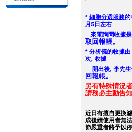
*
細胞分選服務
的
月5日左右
來電詢問收據是
取回報帳。
*
分析儀的收據
由
次, 收據
開出後, 李先生
回報帳。
另有特殊情況者
請務必主動告
近日有擅自更換濾鏡
成後續使用者無法
節嚴重者將予以停