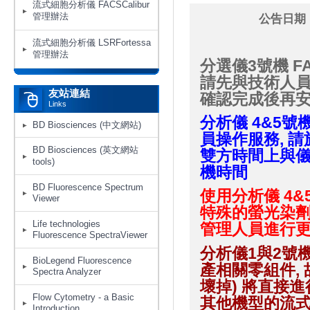
流式細胞分析儀 FACSCalibur
管理辦法
公告日期：
流式細胞分析儀 LSRFortessa
管理辦法
分選儀3號機 FA
請先與技術人員
友站連結
確認完成後再
Links
分析儀
4&5號機
BD Biosciences (中文網站)
員操作服務, 請
BD Biosciences (英文網站
雙方時間上與儀
tools)
機時間
BD Fluorescence Spectrum
使用分析儀 4&5
Viewer
特殊的螢光染劑
Life technologies
管理人員進行更
Fluorescence SpectraViewer
分析儀1與2號機F
BioLegend Fluorescence
產相關零組件,
Spectra Analyzer
壞掉) 將直接
Flow Cytometry - a Basic
其他機型的流
Introduction