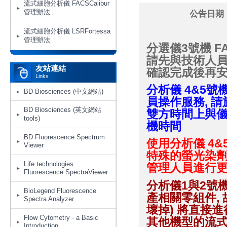
流式細胞分析儀 FACSCalibur
管理辦法
公告日期：
流式細胞分析儀 LSRFortessa
管理辦法
分選儀3號機 FA
請先與技術人員
友站連結
確認完成後再
Links
分析儀
4&5號機
BD Biosciences (中文網站)
員操作服務, 請
BD Biosciences (英文網站
雙方時間上與儀
tools)
機時間
BD Fluorescence Spectrum
使用分析儀 4&5
Viewer
特殊的螢光染劑
Life technologies
管理人員進行更
Fluorescence SpectraViewer
分析儀1與2號機F
BioLegend Fluorescence
產相關零組件,
Spectra Analyzer
壞掉) 將直接
Flow Cytometry - a Basic
其他機型的流
Introduction