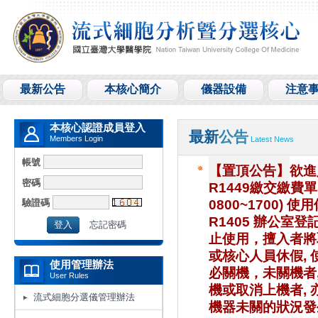
最新公告
本核心簡介
儀器設備
注意
本核心認證成員登入
最新
公告
Members Login
Latest News
帳號
【置頂公告】
欲進
密碼
R1449繳交繳費
驗證碼
0800~1700) 
R1405 辦公室
忘記密碼
止使用，擅入者將取
或核心人員休假, 
使用管理辦法
必關機，未關機者
User Rules
機或取消上機者, 
流式細胞分選儀管理辦法
機器未關的狀況發