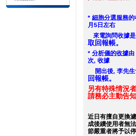
*
細胞分選服務
的
月5日左右
來電詢問收據是
取回報帳。
*
分析儀的收據
由
次, 收據
開出後, 李先生
回報帳。
另有特殊情況者
請務必主動告
近日有擅自更換濾鏡
成後續使用者無法
節嚴重者將予以停