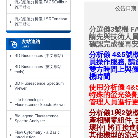
流式細胞分析儀 FACSCalibur
管理辦法
公告日期：
流式細胞分析儀 LSRFortessa
管理辦法
分選儀3號機 FA
請先與技術人員
友站連結
確認完成後再
Links
分析儀
4&5號機
BD Biosciences (中文網站)
員操作服務, 請
BD Biosciences (英文網站
雙方時間上與儀
tools)
機時間
BD Fluorescence Spectrum
使用分析儀 4&5
Viewer
特殊的螢光染劑
Life technologies
管理人員進行更
Fluorescence SpectraViewer
分析儀1與2號機F
BioLegend Fluorescence
產相關零組件,
Spectra Analyzer
壞掉) 將直接
Flow Cytometry - a Basic
其他機型的流
Introduction