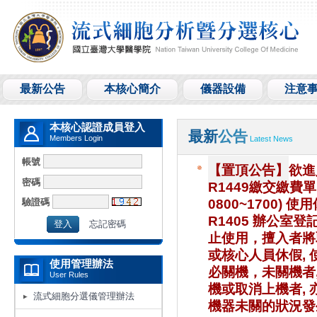
最新公告
本核心簡介
儀器設備
注意
本核心認證成員登入
最新
公告
Members Login
Latest News
帳號
【置頂公告】
欲進
密碼
R1449繳交繳費
驗證碼
0800~1700) 
R1405 辦公室
忘記密碼
止使用，擅入者將取
或核心人員休假, 
使用管理辦法
必關機，未關機者
User Rules
機或取消上機者, 
流式細胞分選儀管理辦法
機器未關的狀況發