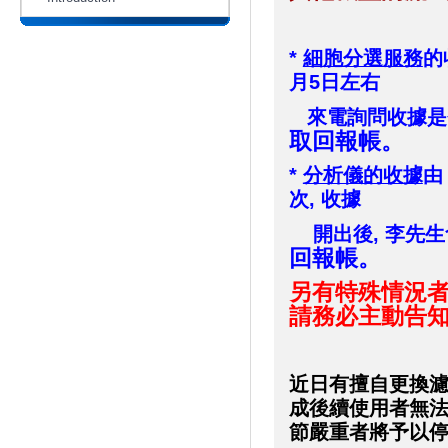
*
細胞分選服務
的
月5日左右
來電詢問收據是
取回報帳。
*
分析儀的收據
由
次, 收據
開出後, 李先生
回報帳。
另有特殊情況者
請務必主動告
近日有擅自更換濾鏡
成後續使用者無法
節嚴重者將予以停