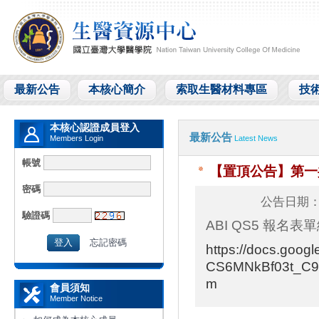
最新公告
本核心簡介
索取生醫材料專區
技
本核心認證成員登入
最新
公告
Members Login
Latest News
帳號
【置頂公告】
第一
密碼
公告日期：2
驗證碼
ABI QS5 報名表
忘記密碼
https://docs.goog
CS6MNkBf03t_C9
m
會員須知
Member Notice